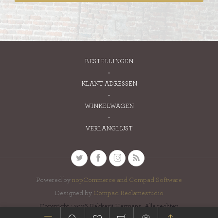
BESTELLINGEN
KLANT ADRESSEN
WINKELWAGEN
VERLANGLIJST
Powered by
nopCommerce and
Compad Software
Designed by
Compad Reclamestudio
Copyright ; 2026 Bakkerij Hermans. Alle rechten
voorbehouden.