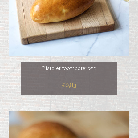
Pistolet roomboter wit
€0,83