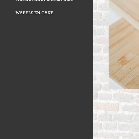
VLAAI TRAD
VLOERBROO
HERMANS
WAFELS EN CAKE
ZUURDESEM 
RIJSTEVLAAI
BUSBRODEN
KRUIMELVLA
GEBAKJES
GEVULD BR
VLAAI RAST
GÂTEAUX
BROODJES
OPEN VLAAI
CROISSANTS
LUXE VLAAI
STOKBROOD
SEIZOEN VLA