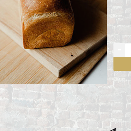
ITIONEEL
D
SLAGROOMTAARTEN
BROOD
CRÈME AU BEURE
TAARTEN
AI
MOKKA TAARTEN
OOD
ER
MERENGUE TAARTEN
ROYAL TAARTEN
BAVAROISE TAARTEN
AI