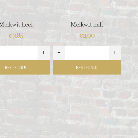
Melkwit heel
Melkwit half
€3,85
€2,00