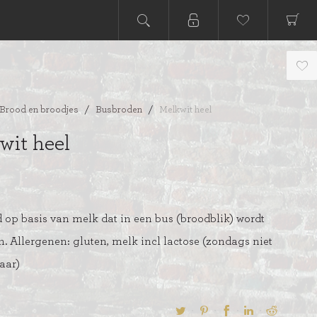
Brood en broodjes
/
Busbroden
/
Melkwit heel
wit heel
 op basis van melk dat in een bus (broodblik) wordt
. Allergenen: gluten, melk incl lactose (zondags niet
aar)