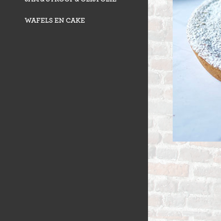
WAFELS EN CAKE
VLAAI TRAD
VLOERBROO
HERMANS
ZUURDESEM 
RIJSTEVLAAI
BUSBRODEN
KRUIMELVLA
GEBAKJES
GEVULD BR
VLAAI RAST
GÂTEAUX
BROODJES
OPEN VLAAI
CROISSANTS
LUXE VLAAI
STOKBROOD
SEIZOEN VLA