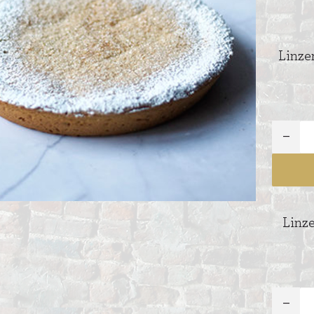
Linze
ITIONEEL
D
SLAGROOMTAARTEN
BROOD
CRÈME AU BEURE
TAARTEN
AI
MOKKA TAARTEN
OOD
ER
MERENGUE TAARTEN
Linze
ROYAL TAARTEN
BAVAROISE TAARTEN
AI