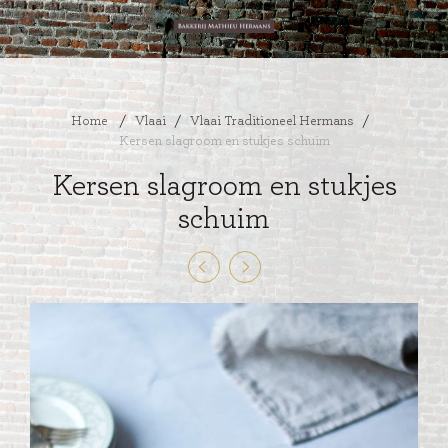
Home
/
Vlaai
/
Vlaai Traditioneel Hermans
/
Kersen slagroom en stukjes schuim
Kersen slagroom en stukjes
schuim