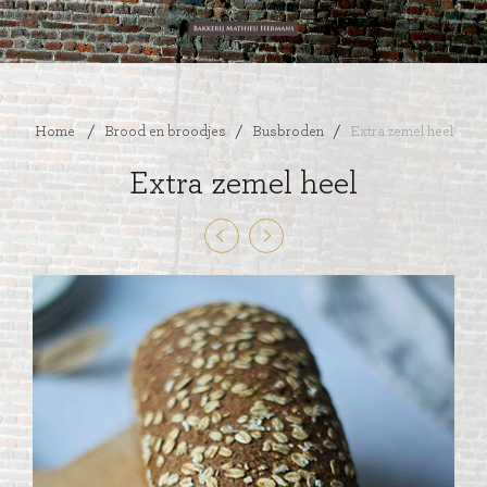
Home
/
Brood en broodjes
/
Busbroden
/
Extra zemel heel
Extra zemel heel