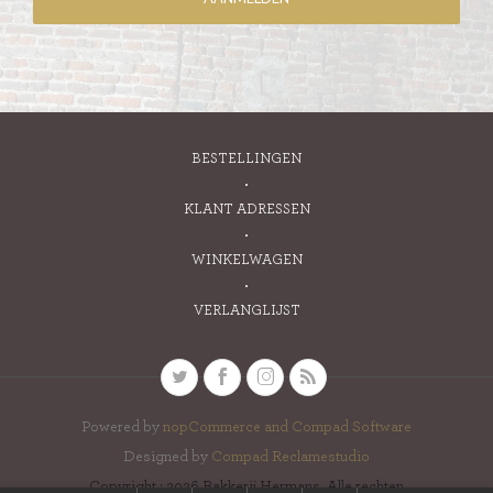
BESTELLINGEN
KLANT ADRESSEN
WINKELWAGEN
VERLANGLIJST
Powered by
nopCommerce and
Compad Software
Designed by
Compad Reclamestudio
Copyright ; 2026 Bakkerij Hermans. Alle rechten