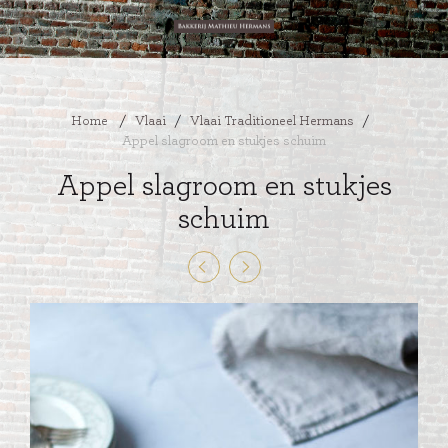
Home
/
Vlaai
/
Vlaai Traditioneel Hermans
/
Appel slagroom en stukjes schuim
Appel slagroom en stukjes
schuim