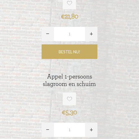
€21,80
Appel 1-persoons
slagroom en schuim
€5,30