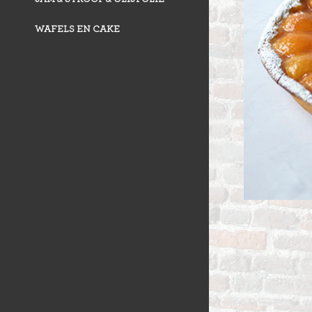
WAFELS EN CAKE
VLAAI TRAD
VLOERBROO
HERMANS
ZUURDESEM 
RIJSTEVLAAI
BUSBRODEN
KRUIMELVLA
GEBAKJES
GEVULD BR
VLAAI RAST
GÂTEAUX
BROODJES
OPEN VLAAI
CROISSANTS
LUXE VLAAI
STOKBROOD