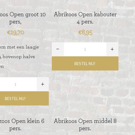
oos Open groot 10
Abrikoos Open kabouter
pers,
4 pers.
€19,70
€8,95
em met een laagje
, bovenop halve
en
koos Open klein 6
Abrikoos Open middel 8
pers.
pers.