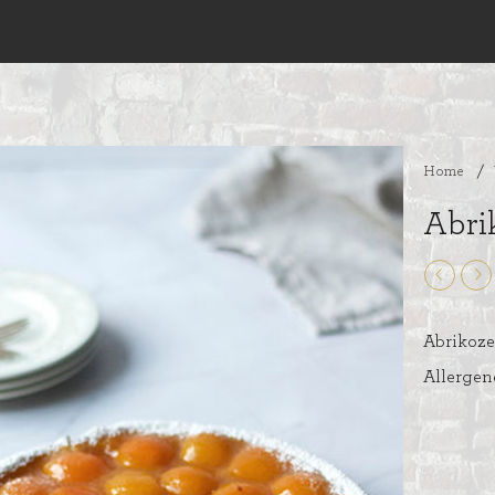
Home
/
Abri
Abrikoze
Allergene