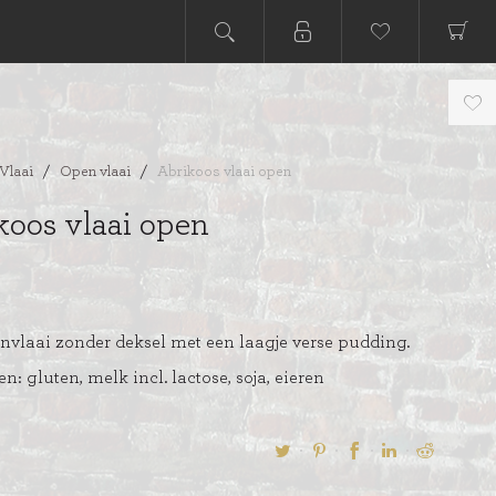
Vlaai
/
Open vlaai
/
Abrikoos vlaai open
koos vlaai open
nvlaai zonder deksel met een laagje verse pudding.
n: gluten, melk incl. lactose, soja, eieren