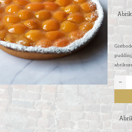
Abrik
Gistbod
ITIONEEL
D
pudding
SLAGROOMTAARTEN
abrikoz
BROOD
CRÈME AU BEURE
TAARTEN
AI
MOKKA TAARTEN
OOD
ER
MERENGUE TAARTEN
ROYAL TAARTEN
Abri
BAVAROISE TAARTEN