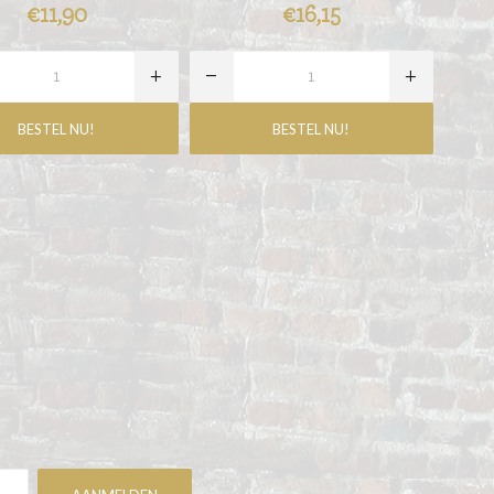
€11,90
€16,15