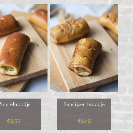
orstebroodje
Saucijzen broodje
€3,55
€3,45