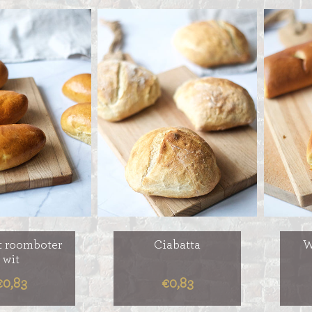
OOD
ER
MERENGUE TAARTEN
ROYAL TAARTEN
BAVAROISE TAARTEN
AI
et roomboter
Ciabatta
W
wit
€0,83
€0,83