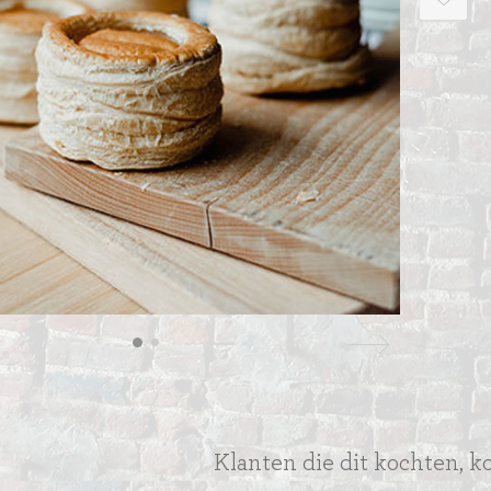
ITIONEEL
D
SLAGROOMTAARTEN
BROOD
CRÈME AU BEURE
TAARTEN
AI
Klanten die dit kochten, k
MOKKA TAARTEN