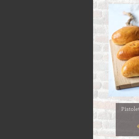
GEVULD BR
VLAAI RAST
GÂTEAUX
BROODJES
OPEN VLAAI
CROISSANTS
LUXE VLAAI
STOKBROOD
SEIZOEN VLA
Pistol