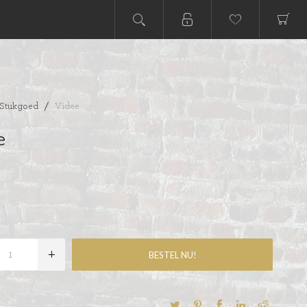
Stukgoed
/
Videe
e