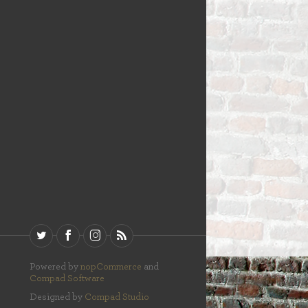
Powered by
nopCommerce
and
Compad Software
Designed by
Compad Studio