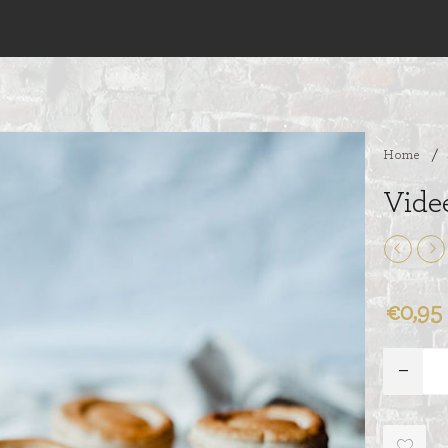
Home
/
Vide
€0,95