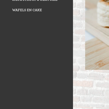
WAFELS EN CAKE
VLAAI TRAD
VLOERBROO
HERMANS
ZUURDESEM 
RIJSTEVLAAI
BUSBRODEN
KRUIMELVLA
GEBAKJES