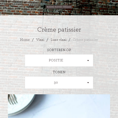
Crème patissier
Home
/
Vlaai
/
Luxe vlaai
/
Crème patissier
SORTEREN OP
POSITIE
TONEN
30