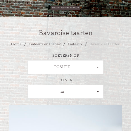
Bavaroise taarten
Home
/
Gâteaux en Gebak
/
Gâteaux
/
Bavaroise taarten
SORTEREN OP
POSITIE
TONEN
12