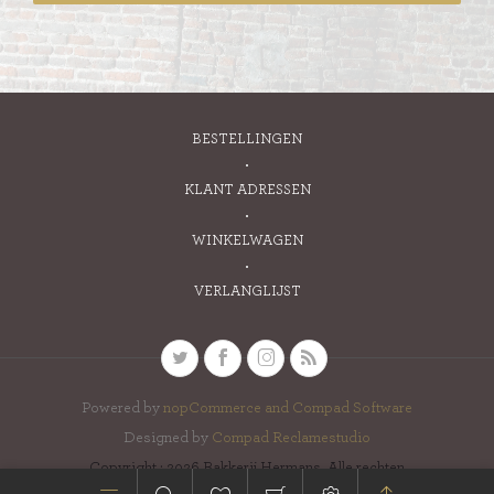
BESTELLINGEN
KLANT ADRESSEN
WINKELWAGEN
VERLANGLIJST
Powered by
nopCommerce and
Compad Software
Designed by
Compad Reclamestudio
Copyright ; 2026 Bakkerij Hermans. Alle rechten
voorbehouden.