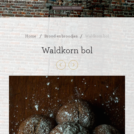
Home
/
Brood en broodjes
/
Waldkorn bol
Waldkorn bol