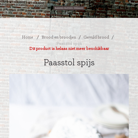
Home
/
Brood en broodjes
/
Gevuld brood
/
Paasstol spijs
Dit product is helaas niet meer beschikbaar
Paasstol spijs