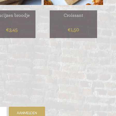
ucijzen broodje
Croissant
€3,45
€1,50