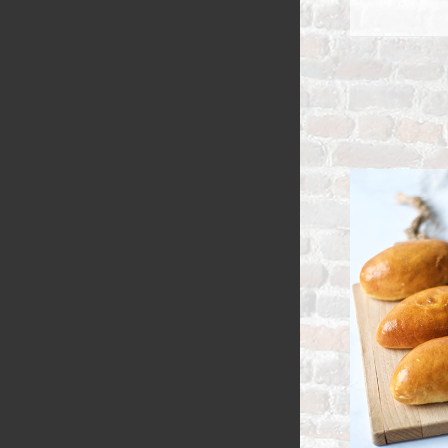
RIJSTEVLAAI
BUSBRODEN
KRUIMELVLA
GEBAKJES
GEVULD BR
VLAAI RAST
GÂTEAUX
BROODJES
OPEN VLAAI
CROISSANTS
LUXE VLAAI
STOKBROOD
SEIZOEN VLA