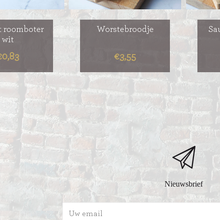
et roomboter
Worstebroodje
Sa
wit
€0,83
€3,55
Nieuwsbrief