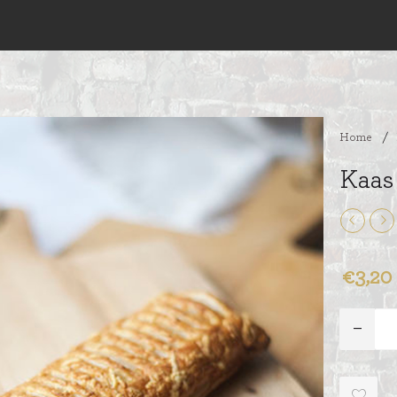
Home
/
Kaas
€3,20