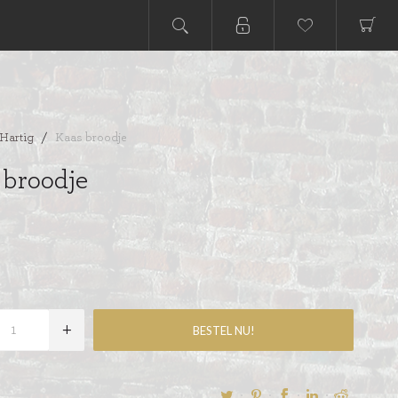
Hartig
/
Kaas broodje
 broodje