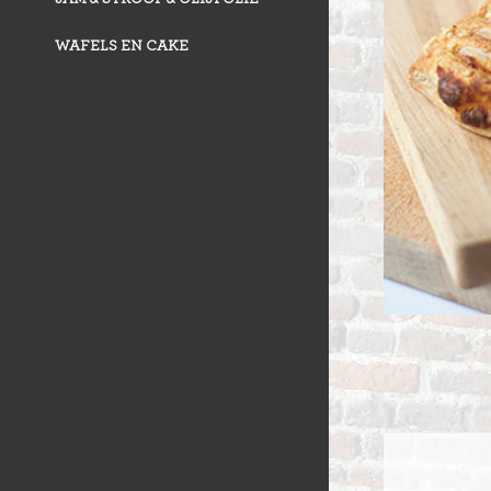
WAFELS EN CAKE
VLAAI TRAD
VLOERBROO
HERMANS
ZUURDESEM 