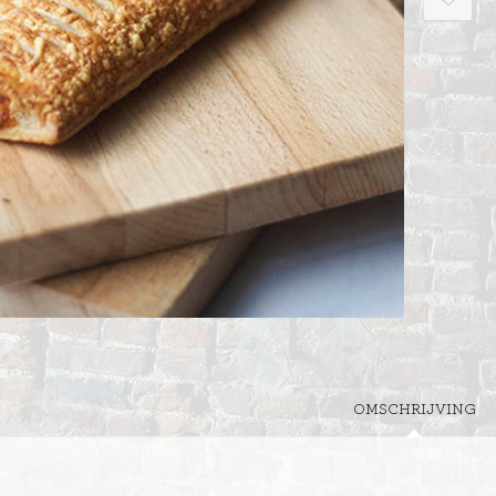
OMSCHRIJVING
ITIONEEL
D
SLAGROOMTAARTEN
BROOD