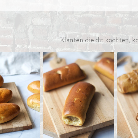
CRÈME AU BEURE
TAARTEN
AI
MOKKA TAARTEN
OOD
ER
MERENGUE TAARTEN
Klanten die dit kochten, k
ROYAL TAARTEN
BAVAROISE TAARTEN
AI