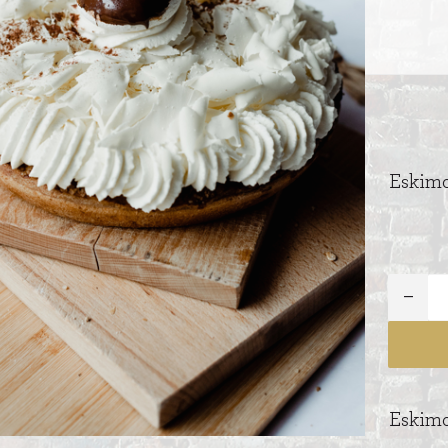
ITIONEEL
Eskimo
D
SLAGROOMTAARTEN
BROOD
CRÈME AU BEURE
TAARTEN
AI
MOKKA TAARTEN
OOD
ER
MERENGUE TAARTEN
ROYAL TAARTEN
Eskimo
BAVAROISE TAARTEN