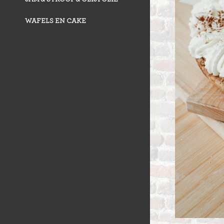
WAFELS EN CAKE
VLAAI TRAD
VLOERBROO
HERMANS
ZUURDESEM 
RIJSTEVLAAI
BUSBRODEN
KRUIMELVLA
GEBAKJES
GEVULD BR
VLAAI RAST
GÂTEAUX
BROODJES
OPEN VLAAI
CROISSANTS
LUXE VLAAI