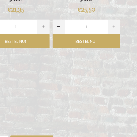
€21,35
€25,50