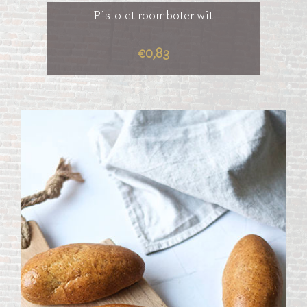
Pistolet roomboter wit
€0,83