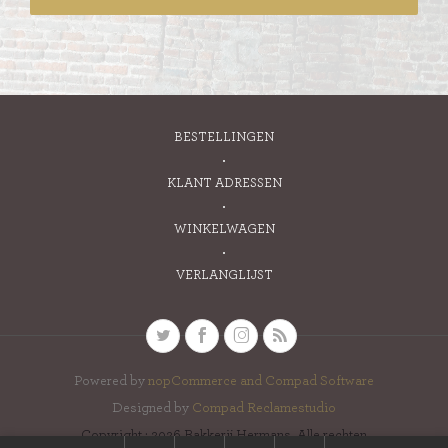
BESTELLINGEN
KLANT ADRESSEN
WINKELWAGEN
VERLANGLIJST
Powered by
nopCommerce and
Compad Software
Designed by
Compad Reclamestudio
Copyright ; 2026 Bakkerij Hermans. Alle rechten