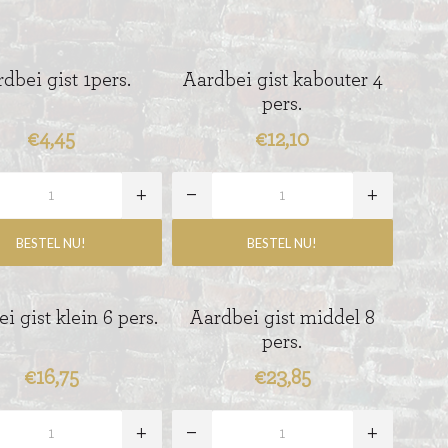
dbei gist 1pers.
Aardbei gist kabouter 4
pers.
€4,45
€12,10
i gist klein 6 pers.
Aardbei gist middel 8
pers.
€16,75
€23,85