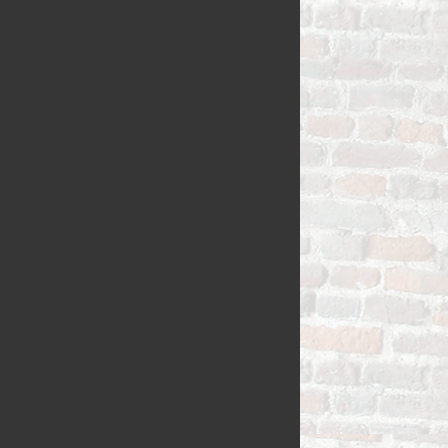
VLAAI TRAD
VLOERBROO
HERMANS
ZUURDESEM 
RIJSTEVLAAI
BUSBRODEN
KRUIMELVLA
GEBAKJES
GEVULD BR
VLAAI RAST
GÂTEAUX
BROODJES
OPEN VLAAI
CROISSANTS
LUXE VLAAI
STOKBROOD
SEIZOEN VLA