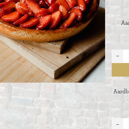
Aar
Aardbe