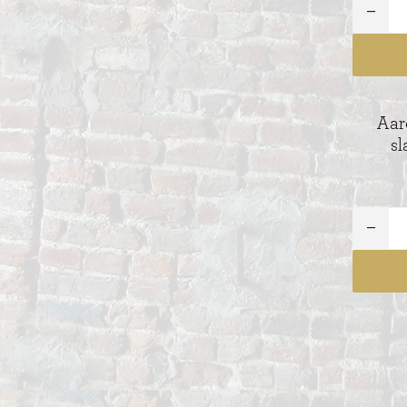
Aar
sl