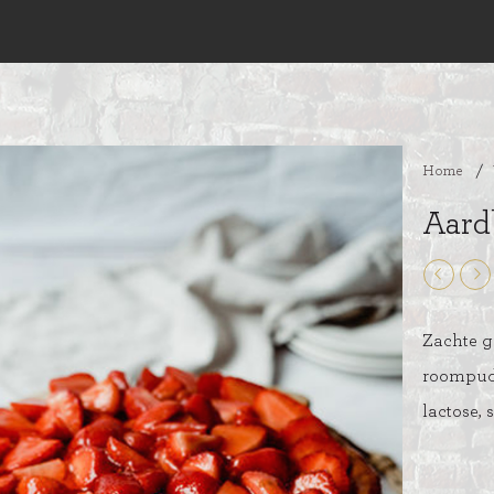
Home
/
Aardb
Zachte g
roompudd
lactose, 