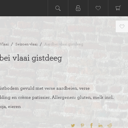
Vlaai
/
Seizoen vlaai
/
Aardbei vlaai gistdeeg
ei vlaai gistdeeg
istbodem gevuld met verse aardbeien, verse
ing en crème patissier. Allergenen: gluten, melk incl.
soja, eieren