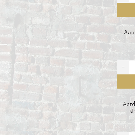
ITIONEEL
D
SLAGROOMTAARTEN
BROOD
CRÈME AU BEURE
Aard
TAARTEN
AI
MOKKA TAARTEN
OOD
ER
MERENGUE TAARTEN
ROYAL TAARTEN
BAVAROISE TAARTEN
AI
Aard
sl