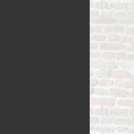
VLAAI TRAD
VLOERBROO
HERMANS
ZUURDESEM 
RIJSTEVLAAI
BUSBRODEN
KRUIMELVLA
GEBAKJES
GEVULD BR
VLAAI RAST
GÂTEAUX
BROODJES
OPEN VLAAI
CROISSANTS
LUXE VLAAI
STOKBROOD
SEIZOEN VLA