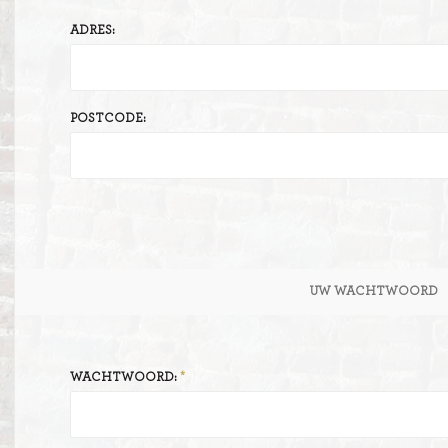
ADRES:
ITIONEEL
D
SLAGROOMTAARTEN
BROOD
CRÈME AU BEURE
POSTCODE:
TAARTEN
AI
MOKKA TAARTEN
OOD
ER
MERENGUE TAARTEN
ROYAL TAARTEN
UW WACHTWOORD
BAVAROISE TAARTEN
AI
WACHTWOORD: