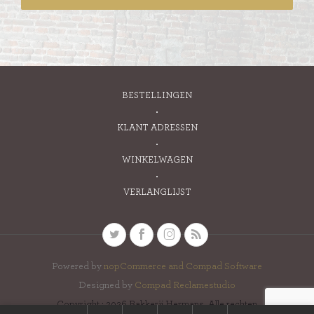
BESTELLINGEN
KLANT ADRESSEN
WINKELWAGEN
VERLANGLIJST
Powered by
nopCommerce and
Compad Software
Designed by
Compad Reclamestudio
Copyright ; 2026 Bakkerij Hermans. Alle rechten