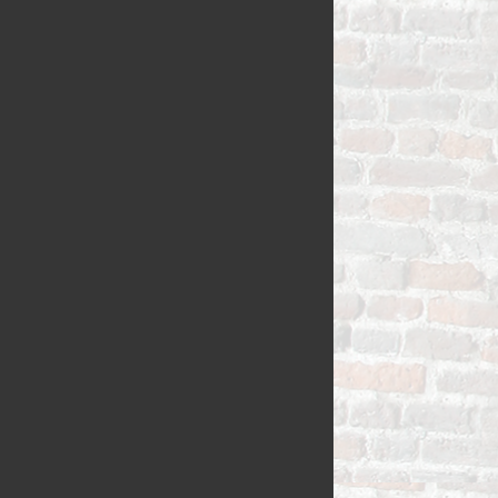
VLAAI TRAD
VLOERBROO
HERMANS
ZUURDESEM 
RIJSTEVLAAI
BUSBRODEN
KRUIMELVLA
GEBAKJES
GEVULD BR
VLAAI RAST
GÂTEAUX
BROODJES
OPEN VLAAI
CROISSANTS
LUXE VLAAI
STOKBROOD
SEIZOEN VLA