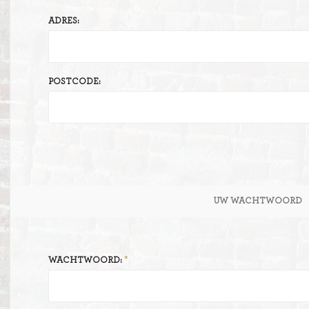
ADRES:
ITIONEEL
D
SLAGROOMTAARTEN
BROOD
CRÈME AU BEURE
POSTCODE:
TAARTEN
AI
MOKKA TAARTEN
OOD
ER
MERENGUE TAARTEN
ROYAL TAARTEN
UW WACHTWOORD
BAVAROISE TAARTEN
AI
WACHTWOORD: