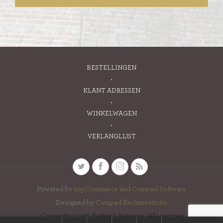
BESTELLINGEN
KLANT ADRESSEN
WINKELWAGEN
VERLANGLIJST
Powered by
nopCommerce and
Compad Software
Designed by
Compad Reclamestudio
Copyright ; 2026 Bakkerij Hermans. Alle rechten