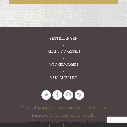
BESTELLINGEN
KLANT ADRESSEN
WINKELWAGEN
VERLANGLIJST
Powered by
nopCommerce and
Compad Software
Designed by
Compad Reclamestudio
Copyright ; 2026 Bakkerij Hermans. Alle rechten