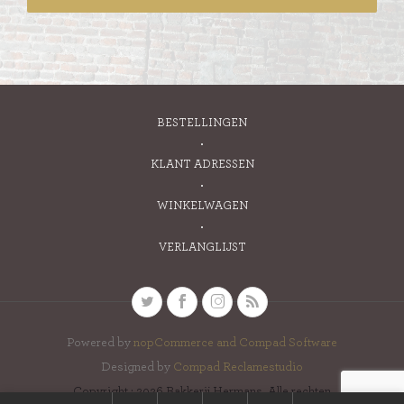
BESTELLINGEN
KLANT ADRESSEN
WINKELWAGEN
VERLANGLIJST
Powered by
nopCommerce and
Compad Software
Designed by
Compad Reclamestudio
Copyright ; 2026 Bakkerij Hermans. Alle rechten