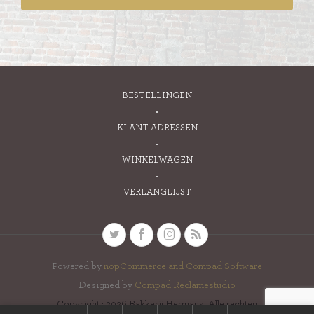
BESTELLINGEN
KLANT ADRESSEN
WINKELWAGEN
VERLANGLIJST
Powered by
nopCommerce and
Compad Software
Designed by
Compad Reclamestudio
Copyright ; 2026 Bakkerij Hermans. Alle rechten