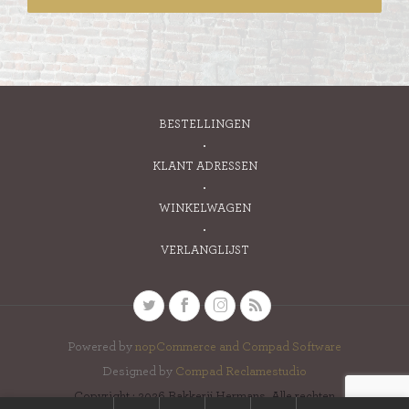
BESTELLINGEN
KLANT ADRESSEN
WINKELWAGEN
VERLANGLIJST
Powered by
nopCommerce and
Compad Software
Designed by
Compad Reclamestudio
Copyright ; 2026 Bakkerij Hermans. Alle rechten