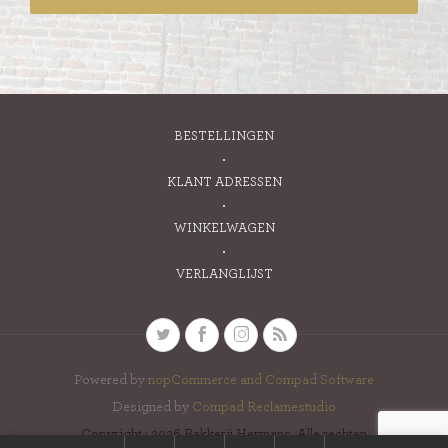
BESTELLINGEN
KLANT ADRESSEN
WINKELWAGEN
VERLANGLIJST
Powered by
nopCommerce and
Compad Software
Designed by
Compad Reclamestudio
Copyright ; 2026 Bakkerij Hermans. Alle rechten