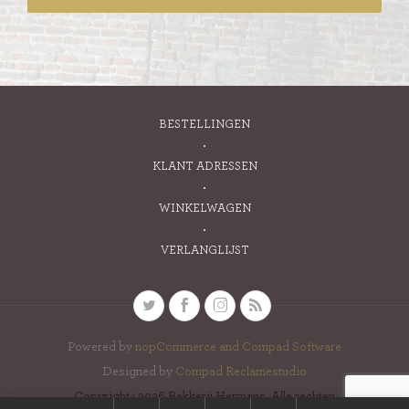
BESTELLINGEN
KLANT ADRESSEN
WINKELWAGEN
VERLANGLIJST
Powered by
nopCommerce and
Compad Software
Designed by
Compad Reclamestudio
Copyright ; 2026 Bakkerij Hermans. Alle rechten