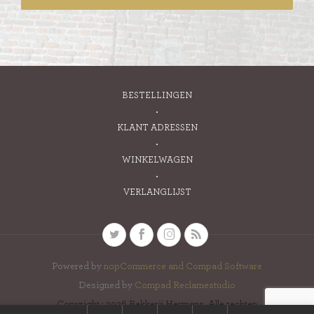
BESTELLINGEN
KLANT ADRESSEN
WINKELWAGEN
VERLANGLIJST
Powered by
nopCommerce and
Compad Software
Designed by
Compad Reclamestudio
Copyright ; 2026 Bakkerij Hermans. Alle rechten