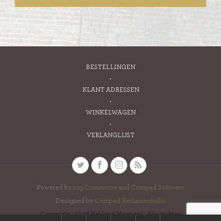
BESTELLINGEN
KLANT ADRESSEN
WINKELWAGEN
VERLANGLIJST
Powered by
nopCommerce and
Compad Software
Designed by
Compad Reclamestudio
Copyright ; 2026 Bakkerij Hermans. Alle rechten