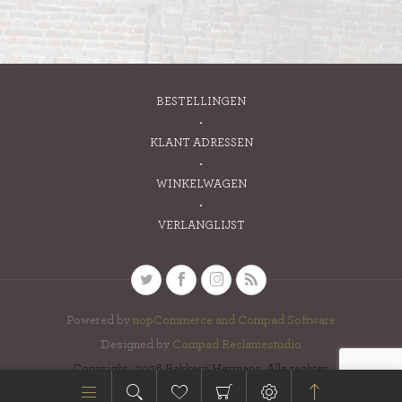
BESTELLINGEN
KLANT ADRESSEN
WINKELWAGEN
VERLANGLIJST
Powered by
nopCommerce and
Compad Software
Designed by
Compad Reclamestudio
Copyright ; 2026 Bakkerij Hermans. Alle rechten
voorbehouden.