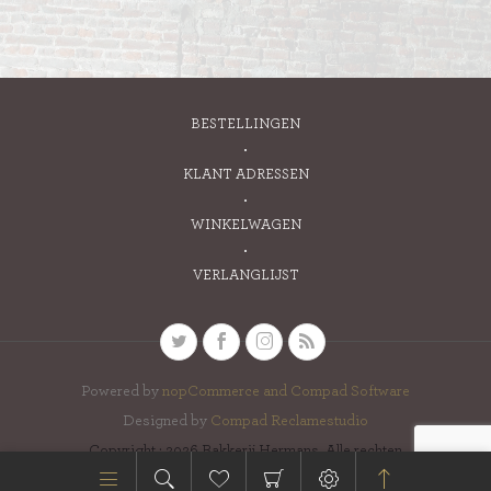
BESTELLINGEN
KLANT ADRESSEN
WINKELWAGEN
VERLANGLIJST
Powered by
nopCommerce and
Compad Software
Designed by
Compad Reclamestudio
Copyright ; 2026 Bakkerij Hermans. Alle rechten
voorbehouden.