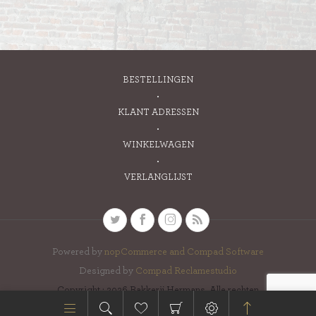
BESTELLINGEN
KLANT ADRESSEN
WINKELWAGEN
VERLANGLIJST
Powered by
nopCommerce and
Compad Software
Designed by
Compad Reclamestudio
Copyright ; 2026 Bakkerij Hermans. Alle rechten
voorbehouden.