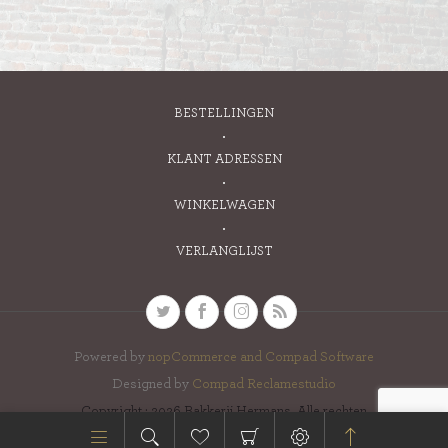
BESTELLINGEN
KLANT ADRESSEN
WINKELWAGEN
VERLANGLIJST
Powered by
nopCommerce and
Compad Software
Designed by
Compad Reclamestudio
Copyright ; 2026 Bakkerij Hermans. Alle rechten
voorbehouden.