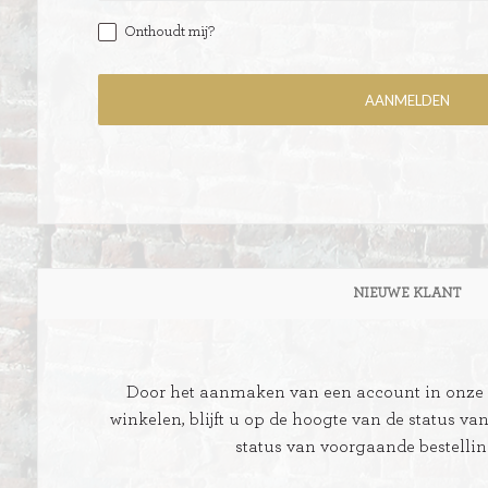
Onthoudt mij?
ITIONEEL
D
SLAGROOMTAARTEN
BROOD
CRÈME AU BEURE
TAARTEN
AI
NIEUWE KLANT
MOKKA TAARTEN
OOD
ER
MERENGUE TAARTEN
Door het aanmaken van een account in onze w
ROYAL TAARTEN
winkelen, blijft u op de hoogte van de status va
status van voorgaande bestelli
BAVAROISE TAARTEN
AI