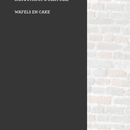
WAFELS EN CAKE
VLAAI TRAD
VLOERBROO
HERMANS
ZUURDESEM 
RIJSTEVLAAI
BUSBRODEN
KRUIMELVLA
GEBAKJES
GEVULD BR
VLAAI RAST
GÂTEAUX
BROODJES
OPEN VLAAI
CROISSANTS
LUXE VLAAI
STOKBROOD
SEIZOEN VLA