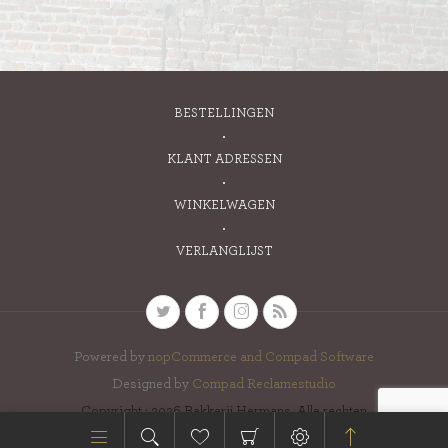
BESTELLINGEN
KLANT ADRESSEN
WINKELWAGEN
VERLANGLIJST
Powered by
nopCommerce and
Compad Software
Designed by
Compad Reclamestudio
Copyright ; 2026 Bakkerij Hermans. Alle rechten
voorbehouden.