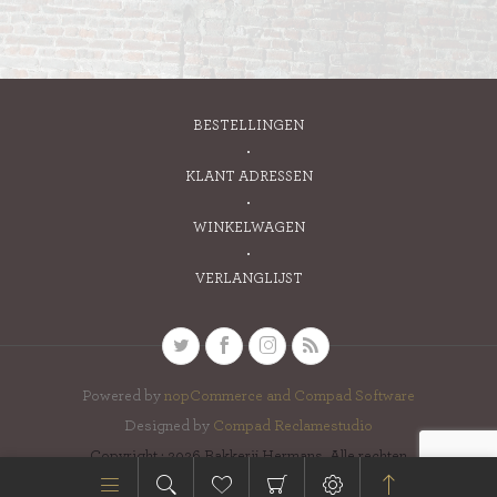
BESTELLINGEN
KLANT ADRESSEN
WINKELWAGEN
VERLANGLIJST
Powered by
nopCommerce and
Compad Software
Designed by
Compad Reclamestudio
Copyright ; 2026 Bakkerij Hermans. Alle rechten
voorbehouden.