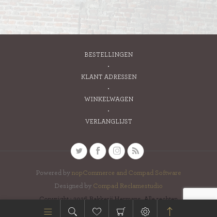
BESTELLINGEN
KLANT ADRESSEN
WINKELWAGEN
VERLANGLIJST
Powered by
nopCommerce and
Compad Software
Designed by
Compad Reclamestudio
Copyright ; 2026 Bakkerij Hermans. Alle rechten
voorbehouden.