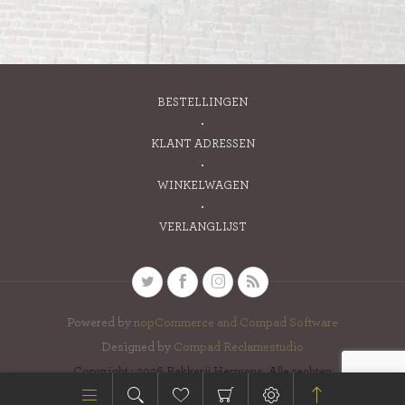
BESTELLINGEN
KLANT ADRESSEN
WINKELWAGEN
VERLANGLIJST
Powered by
nopCommerce and
Compad Software
Designed by
Compad Reclamestudio
Copyright ; 2026 Bakkerij Hermans. Alle rechten
voorbehouden.