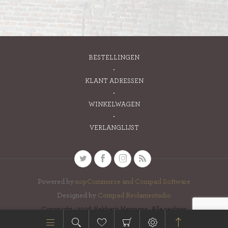
BESTELLINGEN
KLANT ADRESSEN
WINKELWAGEN
VERLANGLIJST
Powered by
nopCommerce and
Compad Software
Designed by
Compad Reclamestudio
Copyright ; 2026 Bakkerij Hermans. Alle rechten
voorbehouden.