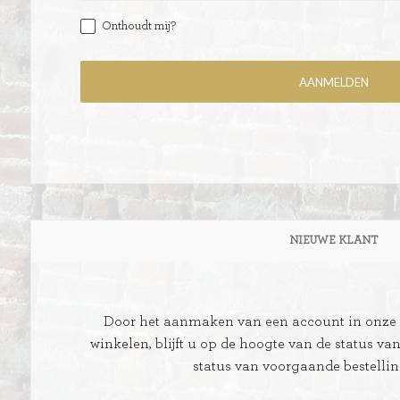
Onthoudt mij?
ITIONEEL
D
SLAGROOMTAARTEN
BROOD
CRÈME AU BEURE
TAARTEN
AI
NIEUWE KLANT
MOKKA TAARTEN
OOD
ER
MERENGUE TAARTEN
Door het aanmaken van een account in onze w
ROYAL TAARTEN
winkelen, blijft u op de hoogte van de status va
status van voorgaande bestelli
BAVAROISE TAARTEN
AI