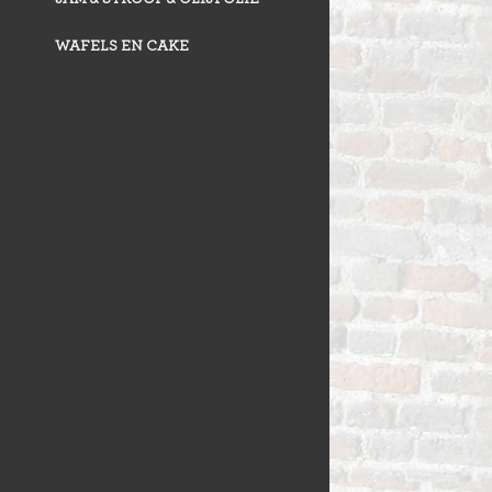
WAFELS EN CAKE
VLAAI TRAD
VLOERBROO
HERMANS
ZUURDESEM 
RIJSTEVLAAI
BUSBRODEN
KRUIMELVLA
GEBAKJES
GEVULD BR
VLAAI RAST
GÂTEAUX
BROODJES
OPEN VLAAI
CROISSANTS
LUXE VLAAI
STOKBROOD
SEIZOEN VLA