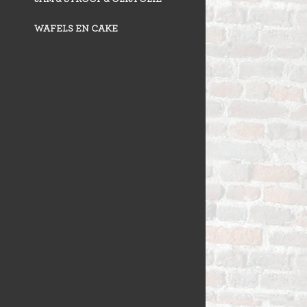
WAFELS EN CAKE
VLAAI TRAD
VLOERBROO
HERMANS
ZUURDESEM 
RIJSTEVLAAI
BUSBRODEN
KRUIMELVLA
GEBAKJES
GEVULD BR
VLAAI RAST
GÂTEAUX
BROODJES
OPEN VLAAI
CROISSANTS
LUXE VLAAI
STOKBROOD
SEIZOEN VLA