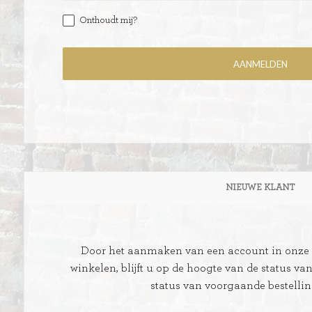
Onthoudt mij?
ITIONEEL
D
SLAGROOMTAARTEN
BROOD
CRÈME AU BEURE
TAARTEN
AI
NIEUWE KLANT
MOKKA TAARTEN
OOD
ER
MERENGUE TAARTEN
Door het aanmaken van een account in onze w
ROYAL TAARTEN
winkelen, blijft u op de hoogte van de status va
status van voorgaande bestelli
BAVAROISE TAARTEN
AI